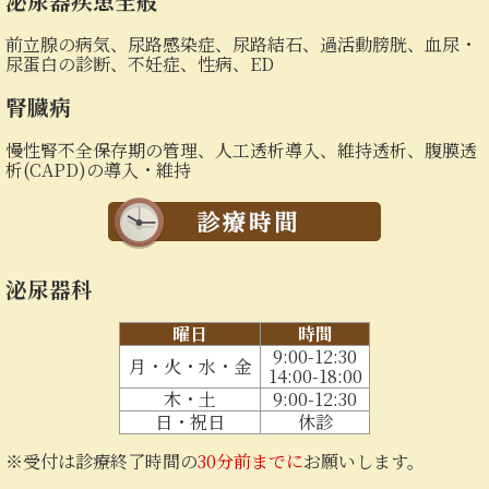
泌尿器疾患全般
前立腺の病気、尿路感染症、尿路結石、過活動膀胱、血尿・
尿蛋白の診断、不妊症、性病、ED
腎臓病
慢性腎不全保存期の管理、人工透析導入、維持透析、腹膜透
析(CAPD)の導入・維持
泌尿器科
曜日
時間
9:00-12:30
月・火・水・金
14:00-18:00
木・土
9:00-12:30
日・祝日
休診
※受付は診療終了時間の
30分前までに
お願いします。