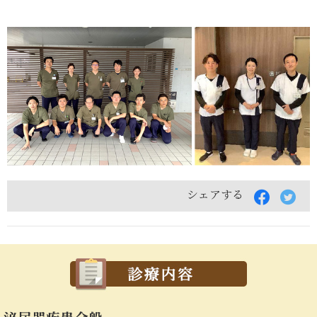
シェアする
Faceboo
Twi
で
で
シ
シ
ェ
ェ
ア
ア
す
す
る
る