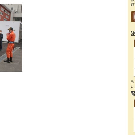
維
※
い