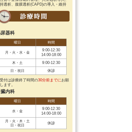
持透析、腹膜透析(CAPD)の導入・維持
泌尿器科
曜日
時間
9:00-12:30
月・火・水・金
14:00-18:00
9:00-12:30
木・土
休診
日・祝日
受付は診療終了時間の
30分前までに
お願
します。
腎臓内科
曜日
時間
9:00-12:30
水・金
14:00-18:00
月・火・木・土
休診
日・祝日