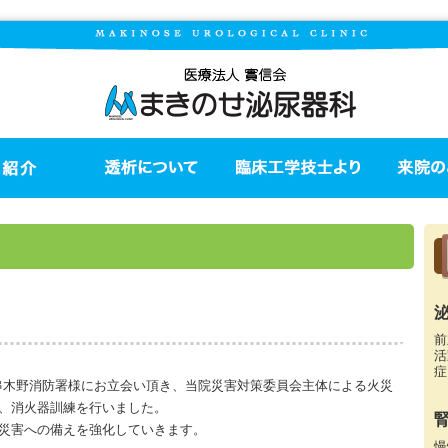
前
活
症
いちき串木野消防署様にお立会い頂き、当院災害対策委員会主体による火災
、消火器訓練を行いました。
災害への備えを強化していきます。
慢