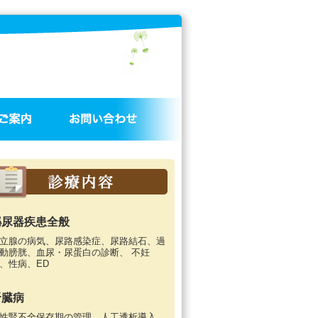
泌尿器疾患全般
立腺の病気、尿路感染症、尿路結石、過
動膀胱、血尿・尿蛋白の診断、 不妊
、性病、ED
腎臓病
性腎不全保存期の管理、人工透析導入、