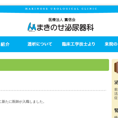
前
活
症
科に新たに医師が入職しました。
）
慢