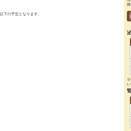
維
ら以下の予定となります。
※
い