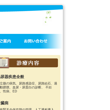
泌尿器疾患全般
立腺の病気、尿路感染症、尿路結石、過
動膀胱、血尿・尿蛋白の診断、 不妊
、性病、ED
腎臓病
性腎不全保存期の管理、人工透析導入、