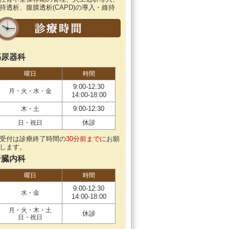
持透析、腹膜透析(CAPD)の導入・維持
泌尿器科
曜日
時間
9:00-12:30
月・火・水・金
14:00-18:00
9:00-12:30
木・土
休診
日・祝日
受付は診療終了時間の
30分前までに
お願
します。
腎臓内科
曜日
時間
9:00-12:30
水・金
14:00-18:00
月・火・木・土
休診
日・祝日